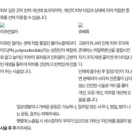
스킨부스터는 근본적인 피부 문제를
개선해주는 피부재생 성분을 피부속에
주입하여
피부 본연의 건강을 되찾을 수
있도록 도와주는 시술입니다.
피부 깊은 곳의 탄력 개선에 효과적이며,
개인의 피부 타입과 상태에 따라 적합한
종
류를 선택 이용할 수 있습니다.
리쥬란힐러
쥬베룩
리쥬란 힐러는 생체 적합 물질인
폴리뉴클레오타
고분자 PLA와 인체 피부 조직에
이드(PN, polynucleotide)라는
성장인자 복합체
존재하는 히알루론산을 결합시킨
로 얇고 늘어진 피부의
표피층과 진피층의 근본적
자가 조직 재생 콜라겐 부스터입니
인 재생을 통하여
피부를 건강하고 탄력있게 만들
다.
어 주는
시술입니다.
인체에 흡수된 후 일정기간이 지나
면
분해되어 사라져 잔존물이 남지
않는
안전한 시술로 여드름 흉터
개선,
모공 개선, 피부결 개선에 도
움을 줍니다.
일상생활이나 가벼운 운동은 가능하나, 일주일 정도 사우나,
찜질, 땀이 나
는 운동, 음주는 피해주세요.