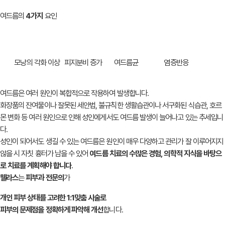
여드름의
4가지
요인
모낭의 각화 이상
피지분비 증가
여드름균
염증반응
여드름은 여러 원인이 복합적으로 작용하여 발생합니다.
화장품의 잔여물이나 잘못된 세안법, 불규칙한 생활습관이나 서구화된 식습관,
호르
몬 변화 등 여러 원인으로 인해
성인에게서도 여드름 발생이 늘어나고 있는 추세입니
다.
성인이 되어서도 생길 수 있는 여드름은 원인이 매우 다양하고
관리가 잘 이루어지지
않을 시 자칫 흉터가 남을 수 있어
여드름 치료의 수많은 경험, 의학적 지식을 바탕으
로
치료를 계획해야 합니다
.
웰라스
는
피부과 전문의
가
개인 피부 상태를 고려한 1:1맞춤 시술로
피부의 문제점을 정확하게 파악해 개선
합니다.