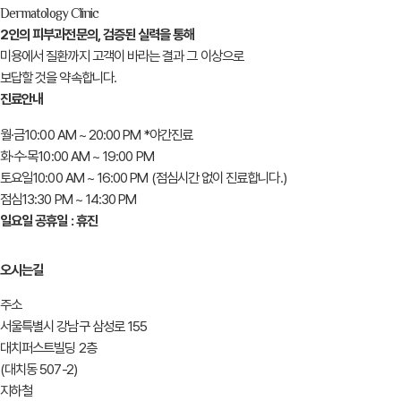
로드뷰
길찾
Wellas
Dermatology Clinic
2인의 피부과전문의, 검증된 실력을 통해
미용에서 질환까지 고객이 바라는 결과 그 이상으로
보답할 것을 약속합니다.
진료안내
월
·
금
10:00 AM ~ 20:00 PM
*야간진료
화
·
수
·
목
10:00 AM ~ 19:00 PM
토
요
일
10:00 AM ~ 16:00 PM
(점심시간 없이 진료합니다.)
점
심
13:30 PM ~ 14:30 PM
일요일 공휴일 : 휴진
오시는길
주소
서울특별시 강남구 삼성로 155
대치퍼스트빌딩 2층