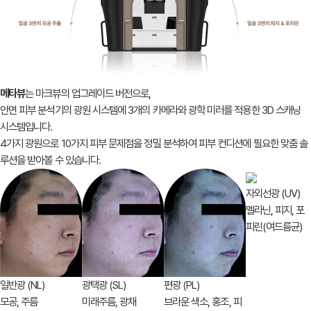
메타뷰
는 마크뷰의 업그레이드 버전으로,
안면 피부 분석기의 광원 시스템에 3개의 카메라와
광학 미러를 적용한 3D 스캐닝
시스템입니다.
4가지 광원으로 10가지 피부 문제점을 정밀 분석하여
피부 컨디션에 필요한 맞춤 솔
루션을 받아볼 수 있습니다.
자외선광 (UV)
멜라닌, 피지, 포
피린(여드름균)
일반광 (NL)
광택광 (SL)
편광 (PL)
모공, 주름
미래주름, 광채
브라운 색소, 홍조, 피