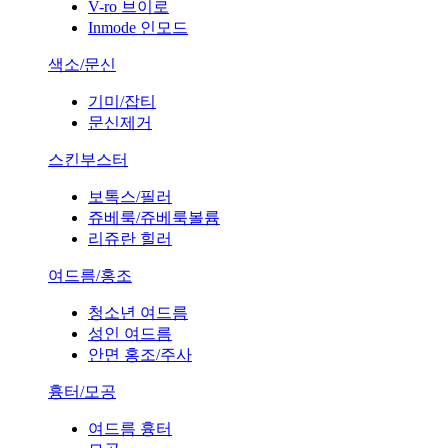
V-ro 브이로
Inmode 인모드
색소/문신
기미/잡티
문신제거
스킨부스터
보톡스/필러
쥬베룩/쥬베룩볼륨
리쥬란 힐러
여드름/홍조
청소년 여드름
성인 여드름
안면 홍조/주사
흉터/모공
여드름 흉터