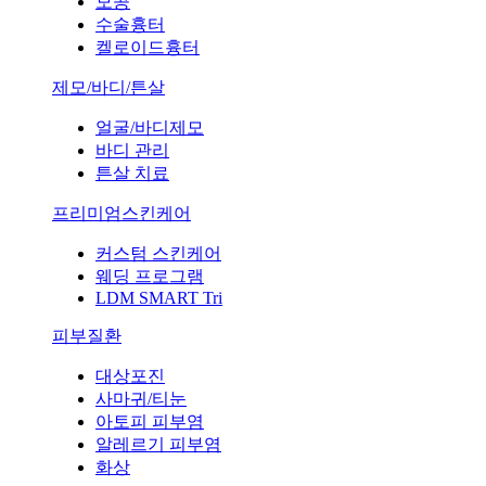
모공
수술흉터
켈로이드흉터
제모/바디/튼살
얼굴/바디제모
바디 관리
튼살 치료
프리미엄스킨케어
커스텀 스킨케어
웨딩 프로그램
LDM SMART Tri
피부질환
대상포진
사마귀/티눈
아토피 피부염
알레르기 피부염
화상