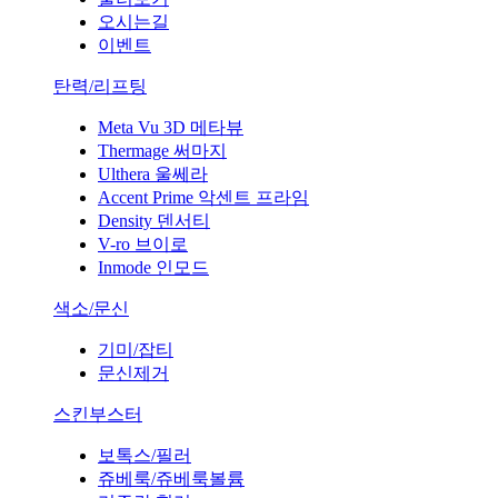
오시는길
이벤트
탄력/리프팅
Meta Vu 3D 메타뷰
Thermage 써마지
Ulthera 울쎄라
Accent Prime 악센트 프라임
Density 덴서티
V-ro 브이로
Inmode 인모드
색소/문신
기미/잡티
문신제거
스킨부스터
보톡스/필러
쥬베룩/쥬베룩볼륨