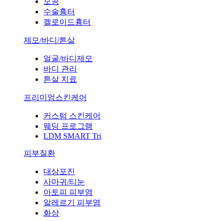
모공
수술흉터
켈로이드흉터
제모/바디/튼살
얼굴/바디제모
바디 관리
튼살 치료
프리미엄스킨케어
커스텀 스킨케어
웨딩 프로그램
LDM SMART Tri
피부질환
대상포진
사마귀/티눈
아토피 피부염
알레르기 피부염
화상