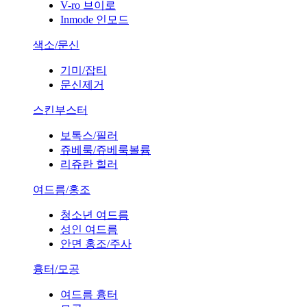
V-ro 브이로
Inmode 인모드
색소/문신
기미/잡티
문신제거
스킨부스터
보톡스/필러
쥬베룩/쥬베룩볼륨
리쥬란 힐러
여드름/홍조
청소년 여드름
성인 여드름
안면 홍조/주사
흉터/모공
여드름 흉터