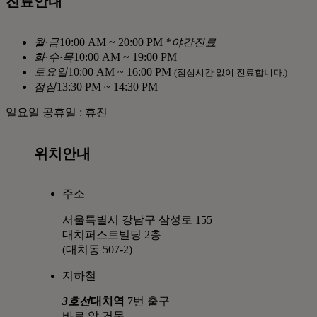
진료안내
월
·
금
10:00 AM ~ 20:00 PM
*야간진료
화
·
수
·
목
10:00 AM ~ 19:00 PM
토
요
일
10:00 AM ~ 16:00 PM
(점심시간 없이 진료합니다.)
점
심
13:30 PM ~ 14:30 PM
일요일 공휴일 : 휴진
위치안내
주소
서울특별시 강남구 삼성로 155
대치퍼스트빌딩 2층
(대치동 507-2)
지하철
3호선
대치역
7번 출구
바로 앞 건물