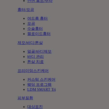
안면 홍조/주사
흉터/모공
여드름 흉터
모공
수술흉터
켈로이드흉터
제모/바디/튼살
얼굴/바디제모
바디 관리
튼살 치료
프리미엄스킨케어
커스텀 스킨케어
웨딩 프로그램
LDM SMART Tri
피부질환
대상포진