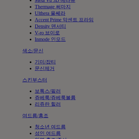
Meta Vu 3D 메타뷰
Thermage 써마지
Ulthera 울쎄라
Accent Prime 악센트 프라임
Density 덴서티
V-ro 브이로
Inmode 인모드
색소/문신
기미/잡티
문신제거
스킨부스터
보톡스/필러
쥬베룩/쥬베룩볼륨
리쥬란 힐러
여드름/홍조
청소년 여드름
성인 여드름